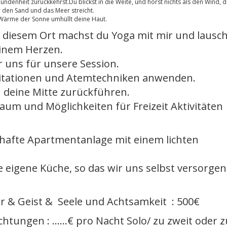
undenheit zurückkehrst.Du blickst in die Weite, und hörst nichts als den Wind, d
 den Sand und das Meer streicht.
Wärme der Sonne umhüllt deine Haut.
 diesem Ort machst du Yoga mit mir und lausch
inem Herzen.
 uns für unsere Session.
itationen und Atemtechniken anwenden.
n deine Mitte zurückführen.
aum und Möglichkeiten für Freizeit Aktivitäten
rhafte Apartmentanlage mit einem lichten
 eigene Küche, so das wir uns selbst versorgen
er & Geist & Seele und Achtsamkeit : 500€
htungen : ……€ pro Nacht Solo/ zu zweit oder z