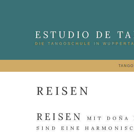
Skip
to
content
ESTUDIO DE T
DIE TANGOSCHULE IN WUPPERT
TANGO
REISEN
REISEN
MIT DOÑA 
SIND EINE HARMONIS