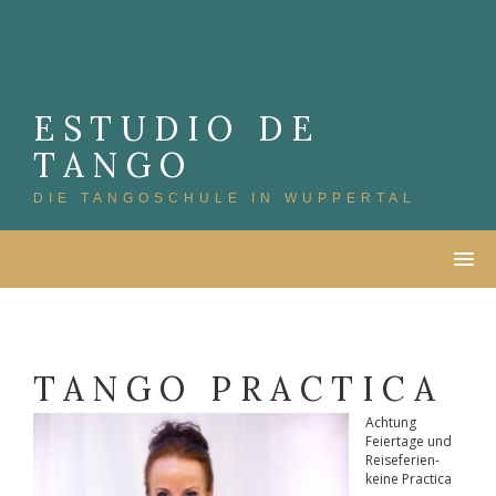
Skip
to
content
ESTUDIO DE
TANGO
DIE TANGOSCHULE IN WUPPERTAL
TANGO PRACTICA
Achtung
Feiertage und
Reiseferien-
keine Practica